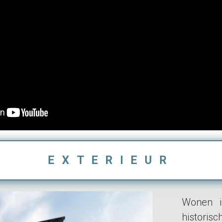
EXTERIEUR
Wonen i
histor