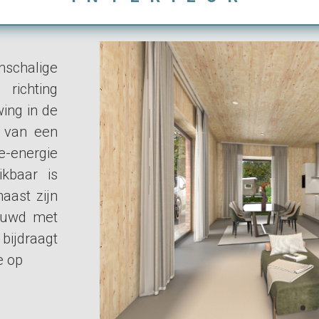
nschalige
richting
ing in de
n van een
e-energie
ikbaar is
aast zijn
ouwd met
bijdraagt
e op